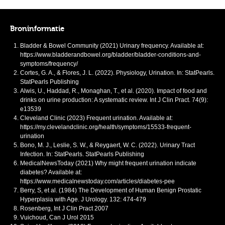
Broninformatie
Bladder & Bowel Community (2021) Urinary frequency. Available at:
https://www.bladderandbowel.org/bladder/bladder-conditions-and-
symptoms/frequency/
Cortes, G. A., & Flores, J. L. (2022). Physiology, Urination. In: StatPearls.
StatPearls Publishing
Alwis, U., Haddad, R., Monaghan, T., et al. (2020). Impact of food and
drinks on urine production: A systematic review. Int J Clin Pract. 74(9):
e13539
Cleveland Clinic (2023) Frequent urination. Available at:
https://my.clevelandclinic.org/health/symptoms/15533-frequent-
urination
Bono, M. J., Leslie, S. W., & Reygaert, W. C. (2022). Urinary Tract
Infection. In: StatPearls. StatPearls Publishing
MedicalNewsToday (2021) Why might frequent urination indicate
diabetes? Available at:
https://www.medicalnewstoday.com/articles/diabetes-pee
Berry, S, et al. (1984) The Development of Human Benign Prostatic
Hyperplasia with Age. J Urology. 132: 474-479
Rosenberg, Int J Clin Pract 2007
Vuichoud, Can J Urol 2015