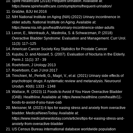
Spire Healthcare (2018) Frequent urination. Available at:
https://www.spirehealthcare.com/symptoms/frequent-urination/
Gratzke, BJU Int 2016
NIH National Institute on Aging (NIA) (2022) Urinary incontinence in
older adults. National Institute on Aging. Available at:
https://www.nia.nih.gov/health/urinary-incontinence-older-adults
Leron, E., Weintraub, A., Mastrolia, S. & Schwarzman, P. (2018)
Overactive Bladder Syndrome: Evaluation and Management. Curr Urol.
11(3): 117–125
American Cancer Society Key Statistics for Prostate Cancer
Kujubu, D. and Aboseif, S. (2007). Evaluation of Nocturia in the Elderly.
Perm J. 11(1): 37 - 39
Roehrborn, J Urology 2013
Roehrborn, Can J Urol 2017
Trinchieri, M., Perletti, G., Magri, V., et al. (2021) Urinary side effects of
psychotropic drugs: A systematic review and metanalysis. Neurourol
Urodyn. 40(6): 1333 - 1348
Wallace, R. (2023) 11 Foods to Avoid if You Have Overactive Bladder
(OAB). Healthline. Available at: https://www.healthline.com/health/11-
foods-to-avoid-if-you-have-oab
Meissner, M. (2023) 6 tips for easing stress and anxiety from overactive
bladder. MedicalNewsToday. Available at:
https://www.medicalnewstoday.com/articles/tips-for-easing-stress-and-
anxiety-from-overactive-bladder
US Census Bureau international database worldwide population