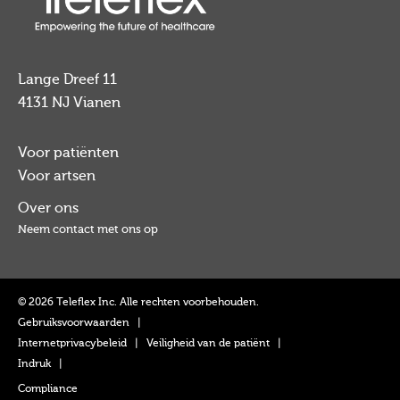
Lange Dreef 11
4131 NJ Vianen
Voor patiënten
Voor artsen
Over ons
Neem contact met ons op
© 2026 Teleflex Inc. Alle rechten voorbehouden.
Gebruiksvoorwaarden
|
Internetprivacybeleid
|
Veiligheid van de patiënt
|
Indruk
|
Compliance