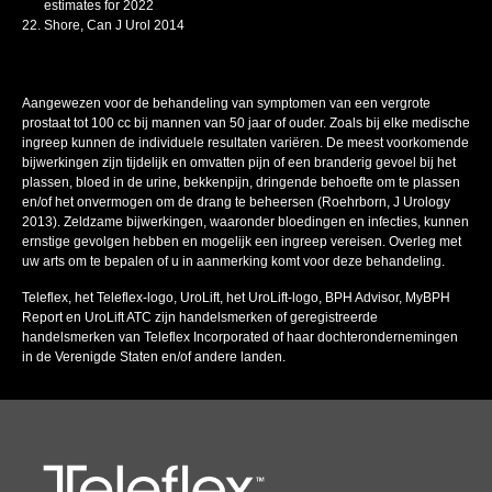
estimates for 2022
Shore, Can J Urol 2014
Aangewezen
voor
de
behandeling
van
symptomen
van
een
vergrote
prostaat
tot 100 cc
bij
mannen
van 50
jaar
of
ouder
.
Zoals
bij
elke
medische
ingreep
kunnen
de
individuele
resultaten
variëren
. De
meest
voorkomende
bijwerkingen
zijn
tijdelijk
en
omvatten
pijn
of
een
branderig
gevoel
bij
het
plassen
,
bloed
in de urine,
bekkenpijn
, dringende
behoefte
om
te
plassen
en/of het
onvermogen
om de drang
te
beheersen
(
Roehrborn
, J Urology
2013).
Zeldzame
bijwerkingen
,
waaronder
bloedingen
en
infecties
,
kunnen
ernstige
gevolgen
hebben
en
mogelijk
een
ingreep
vereisen.
Overleg
met
uw
arts om
te
bepalen
of u in
aanmerking
komt
voor
deze
behandeling
.
Teleflex, het Teleflex-logo,
UroLift
, het
UroLift
-logo, BPH Advisor,
MyBPH
Report en
UroLift
ATC
zijn
handelsmerken of
geregistreerde
handelsmerken van Teleflex Incorporated of haar
dochterondernemingen
in de
Verenigde
Staten en/of andere landen.