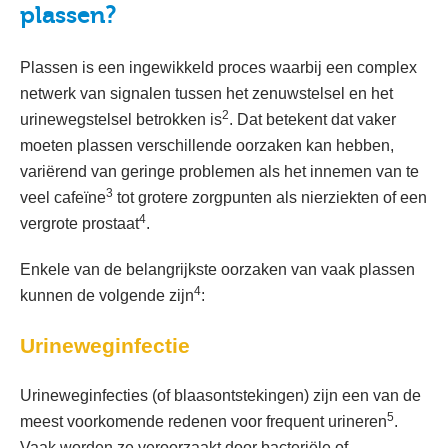
plassen?
Plassen is een ingewikkeld proces waarbij een complex
netwerk van signalen tussen het zenuwstelsel en het
2
urinewegstelsel betrokken is
. Dat betekent dat vaker
moeten plassen verschillende oorzaken kan hebben,
variërend van geringe problemen als het innemen van te
3
veel cafeïne
tot grotere zorgpunten als nierziekten of een
4
vergrote prostaat
.
Enkele van de belangrijkste oorzaken van vaak plassen
4
kunnen de volgende zijn
:
Urineweginfectie
Urineweginfecties (of blaasontstekingen) zijn een van de
5
meest voorkomende redenen voor frequent urineren
.
Vaak worden ze veroorzaakt door bacteriële of