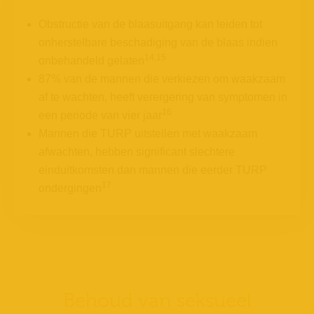
Obstructie van de blaasuitgang kan leiden tot
onherstelbare beschadiging van de blaas indien
14,15
onbehandeld gelaten
87% van de mannen die verkiezen om waakzaam
af te wachten, heeft verergering van symptomen in
16
een periode van vier jaar
Mannen die TURP uitstellen met waakzaam
afwachten, hebben significant slechtere
einduitkomsten dan mannen die eerder TURP
17
ondergingen
Behoud van seksueel