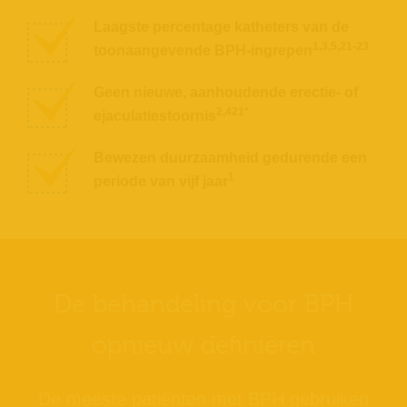
Laagste percentage katheters van de
1,3,5,21-23
toonaangevende BPH-ingrepen
Geen nieuwe, aanhoudende erectie- of
2,421*
ejaculatiestoornis
Bewezen duurzaamheid gedurende een
1
periode van vijf jaar
De behandeling voor BPH
opnieuw definiëren
De meeste patiënten met BPH gebruiken