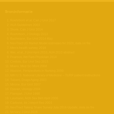
Broninformatie
Roehrborn et al. Can J Urol 2017
AUA Guidelines 2003
Shore, Can J Urol 2014
Roehrborn, J Urology 2013
Bachmann, Eur Urol 2014 May
NeoTract US Market Model estimates for 2020, data on file.
Men's health survey, 2018
Wei, et al, J Urol April 2010; AUA 2010 abstract
Pearson, Am Fam Physician 2014
Cindolo, Eur Urol Sep 2015
Miano, Med Sci Mont 2008
Wasson, Perspectives in Nursing 2000
NIH U.S. National Library of Medicine – TURP patient instructions
Tubaro, Drugs Aging 2003
Mirone, Eur Urol 2007
Djavan, Urology 2004
Flanigan, J Urol 1998
Laumann, Arch Sex Beh April 2006
Carbone, Int J Impot Res 2003
NeoTract Taking Share Survey July 2016 Update; data on file
McVary, J Urol 2016