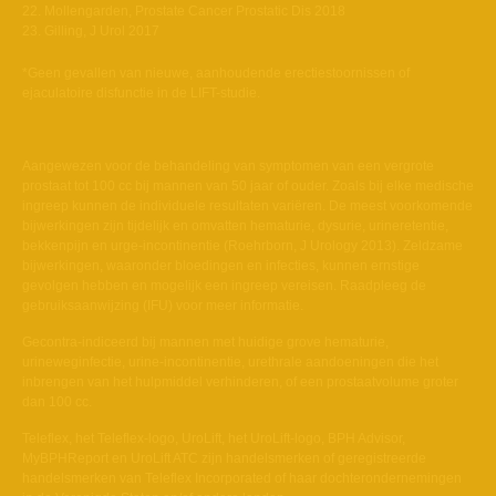
Mollengarden, Prostate Cancer Prostatic Dis 2018
Gilling, J Urol 2017
*Geen gevallen van nieuwe, aanhoudende erectiestoornissen of
ejaculatoire disfunctie in de LIFT-studie.
Aangewezen
voor
de
behandeling
van
symptomen
van
een
vergrote
prostaat
tot 100 cc
bij
mannen
van 50
jaar
of
ouder
.
Zoals
bij
elke
medische
ingreep
kunnen
de
individuele
resultaten
variëren
. De
meest
voorkomende
bijwerkingen
zijn
tijdelijk
en
omvatten
hematurie
,
dysurie
,
urineretentie
,
bekkenpijn
en
urge-incontinentie
(
Roehrborn
, J Urology 2013).
Zeldzame
bijwerkingen
,
waaronder
bloedingen
en
infecties
,
kunnen
ernstige
gevolgen
hebben
en
mogelijk
een
ingreep
vereisen.
Raadpleeg
de
gebruiksaanwijzing
(IFU)
voor
meer
informatie
.
Gecontra-indiceerd
bij
mannen
met
huidige
grove
hematurie
,
urineweginfectie
,
urine-incontinentie
, urethrale
aandoeningen
die het
inbrengen
van het
hulpmiddel
verhinderen
, of
een
prostaatvolume
groter
dan 100 cc.
Teleflex, het Teleflex-logo,
UroLift
, het
UroLift
-logo, BPH Advisor,
MyBPHReport
en
UroLift
ATC
zijn
handelsmerken of
geregistreerde
handelsmerken van Teleflex Incorporated of haar
dochterondernemingen