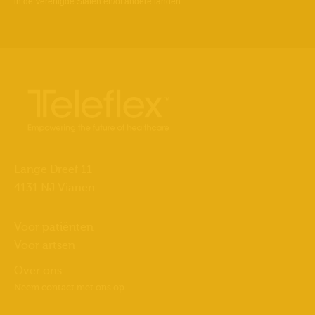
in de
Verenigde
Staten en/of andere landen.
Lange Dreef 11
4131 NJ Vianen
Voor patiënten
Voor artsen
Over ons
Neem contact met ons op