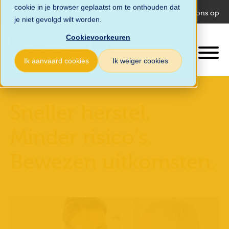
cookie in je browser geplaatst om te onthouden dat
es het land
Volg ons
Neem contact met ons op
je niet gevolgd wilt worden.
Cookievoorkeuren
Ik aanvaard cookies
Ik weiger cookies
Sneller herstel.
Minder risico's.
Bewezen uitkomsten.