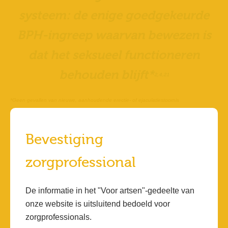
systeem: de enige goedgekeurde
BPH-ingreep waarvan bewezen is
dat het seksueel functioneren
behouden blijft
*
2,4,21
*
Geen gevallen van nieuwe, aanhoudende erectie- of ejaculatiestoornis
Bevestiging
zorgprofessional
De informatie in het "Voor artsen"-gedeelte van
onze website is uitsluitend bedoeld voor
zorgprofessionals.