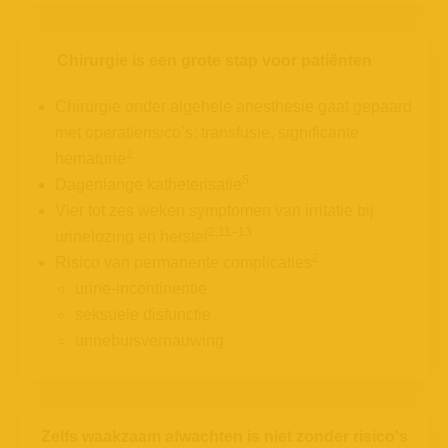
Chirurgie is een grote stap voor patiënten
Chirurgie onder algehele anesthesie gaat gepaard
met operatierisico’s: transfusie, significante
2
hematurie
5
Dagenlange katheterisatie
Vier tot zes weken symptomen van irritatie bij
2,11–13
urinelozing en herstel
2
Risico van permanente complicaties
urine-incontinentie
seksuele disfunctie
urinebuisvernauwing
Zelfs waakzaam afwachten is niet zonder risico's